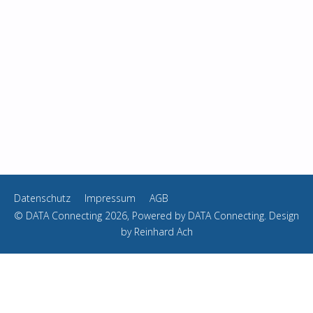
Datenschutz
Impressum
AGB
© DATA Connecting 2026, Powered by
DATA Connecting
. Design
by
Reinhard Ach