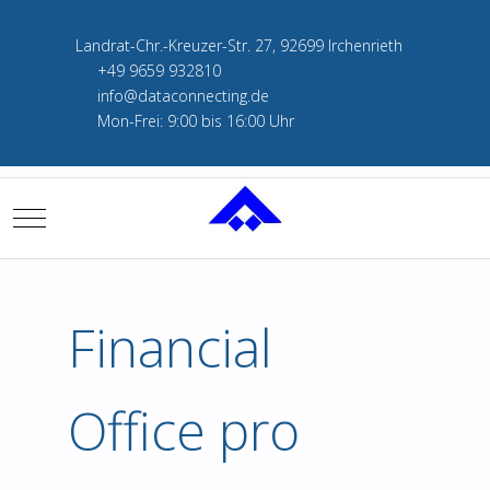
Landrat-Chr.-Kreuzer-Str. 27, 92699 Irchenrieth
+49 9659 932810
info@dataconnecting.de
Mon-Frei: 9:00 bis 16:00 Uhr
Mobile Menu Toggle
Financial
Office pro