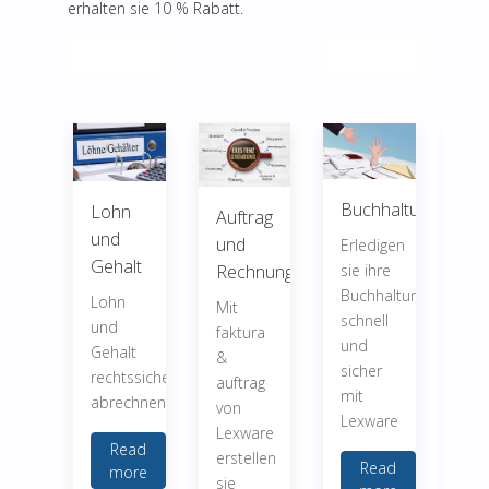
erhalten sie 10 % Rabatt.
Vorheriger Beitrag: Financial Office
Nächster Beitrag: fi
Zurück
Weiter
Buchhaltung
Lohn
Auftrag
Ko
und
und
Erledigen
Mit
Gehalt
sie ihre
Rechnung
Le
Buchhaltung
Lohn
fin
Mit
schnell
und
off
faktura
und
Gehalt
(Ba
&
sicher
rechtssicher
Pro
auftrag
mit
abrechnen.
Pr
von
Lexware
ha
Lexware
Read
sie
erstellen
Read
more
nöt
sie